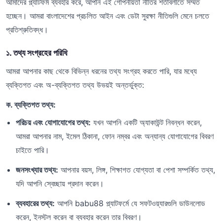
আমাদের প্ল্যাটফর্ম ব্যবহার করে, আপনি এই গোপনীয়তা নীতির শর্তাবলীতে সম্মত
হচ্ছেন। আমরা বাংলাদেশের প্রচলিত আইন এবং ডেটা সুরক্ষা নীতিগুলি মেনে চলতে
প্রতিশ্রুতিবদ্ধ।
১. তথ্য সংগ্রহের পরিধি
আমরা আপনার কাছ থেকে বিভিন্ন ধরনের তথ্য সংগ্রহ করতে পারি, যার মধ্যে
ব্যক্তিগত এবং অ-ব্যক্তিগত তথ্য উভয়ই অন্তর্ভুক্ত:
ক. ব্যক্তিগত তথ্য:
পরিচয় এবং যোগাযোগের তথ্য:
যখন আপনি একটি অ্যাকাউন্ট নিবন্ধন করেন,
আমরা আপনার নাম, ইমেল ঠিকানা, ফোন নম্বর এবং অন্যান্য যোগাযোগের বিবরণ
চাইতে পারি।
জনসংখ্যার তথ্য:
আপনার বয়স, লিঙ্গ, শিক্ষাগত যোগ্যতা বা পেশা সম্পর্কিত তথ্য,
যদি আপনি স্বেচ্ছায় প্রদান করেন।
ব্যবহারের তথ্য:
আপনি babu88 প্ল্যাটফর্মে যে সফটওয়্যারগুলি ডাউনলোড
করেন, ইনস্টল করেন বা ব্যবহার করেন তার বিবরণ।