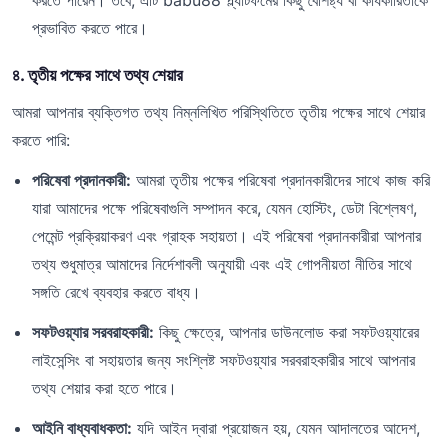
করতে পারেন। তবে, এটি babu88 প্ল্যাটফর্মের কিছু বৈশিষ্ট্য বা কার্যকারিতাকে
প্রভাবিত করতে পারে।
৪. তৃতীয় পক্ষের সাথে তথ্য শেয়ার
আমরা আপনার ব্যক্তিগত তথ্য নিম্নলিখিত পরিস্থিতিতে তৃতীয় পক্ষের সাথে শেয়ার
করতে পারি:
পরিষেবা প্রদানকারী:
আমরা তৃতীয় পক্ষের পরিষেবা প্রদানকারীদের সাথে কাজ করি
যারা আমাদের পক্ষে পরিষেবাগুলি সম্পাদন করে, যেমন হোস্টিং, ডেটা বিশ্লেষণ,
পেমেন্ট প্রক্রিয়াকরণ এবং গ্রাহক সহায়তা। এই পরিষেবা প্রদানকারীরা আপনার
তথ্য শুধুমাত্র আমাদের নির্দেশাবলী অনুযায়ী এবং এই গোপনীয়তা নীতির সাথে
সঙ্গতি রেখে ব্যবহার করতে বাধ্য।
সফটওয়্যার সরবরাহকারী:
কিছু ক্ষেত্রে, আপনার ডাউনলোড করা সফটওয়্যারের
লাইসেন্সিং বা সহায়তার জন্য সংশ্লিষ্ট সফটওয়্যার সরবরাহকারীর সাথে আপনার
তথ্য শেয়ার করা হতে পারে।
আইনি বাধ্যবাধকতা:
যদি আইন দ্বারা প্রয়োজন হয়, যেমন আদালতের আদেশ,