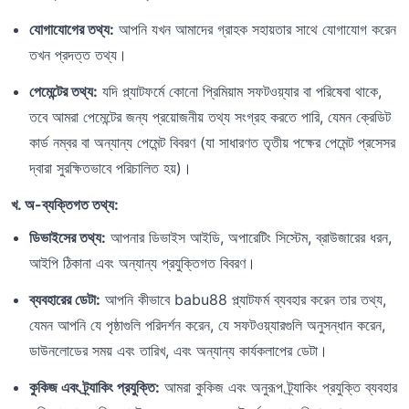
যোগাযোগের তথ্য:
আপনি যখন আমাদের গ্রাহক সহায়তার সাথে যোগাযোগ করেন
তখন প্রদত্ত তথ্য।
পেমেন্টের তথ্য:
যদি প্ল্যাটফর্মে কোনো প্রিমিয়াম সফটওয়্যার বা পরিষেবা থাকে,
তবে আমরা পেমেন্টের জন্য প্রয়োজনীয় তথ্য সংগ্রহ করতে পারি, যেমন ক্রেডিট
কার্ড নম্বর বা অন্যান্য পেমেন্ট বিবরণ (যা সাধারণত তৃতীয় পক্ষের পেমেন্ট প্রসেসর
দ্বারা সুরক্ষিতভাবে পরিচালিত হয়)।
খ. অ-ব্যক্তিগত তথ্য:
ডিভাইসের তথ্য:
আপনার ডিভাইস আইডি, অপারেটিং সিস্টেম, ব্রাউজারের ধরন,
আইপি ঠিকানা এবং অন্যান্য প্রযুক্তিগত বিবরণ।
ব্যবহারের ডেটা:
আপনি কীভাবে babu88 প্ল্যাটফর্ম ব্যবহার করেন তার তথ্য,
যেমন আপনি যে পৃষ্ঠাগুলি পরিদর্শন করেন, যে সফটওয়্যারগুলি অনুসন্ধান করেন,
ডাউনলোডের সময় এবং তারিখ, এবং অন্যান্য কার্যকলাপের ডেটা।
কুকিজ এবং ট্র্যাকিং প্রযুক্তি:
আমরা কুকিজ এবং অনুরূপ ট্র্যাকিং প্রযুক্তি ব্যবহার