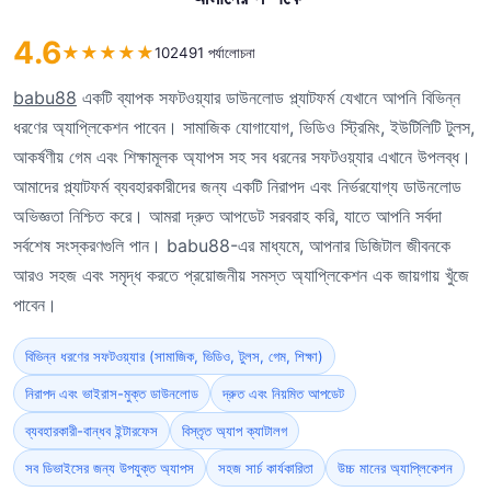
4.6
★
★
★
★
★
102491 পর্যালোচনা
babu88
একটি ব্যাপক সফটওয়্যার ডাউনলোড প্ল্যাটফর্ম যেখানে আপনি বিভিন্ন
ধরণের অ্যাপ্লিকেশন পাবেন। সামাজিক যোগাযোগ, ভিডিও স্ট্রিমিং, ইউটিলিটি টুলস,
আকর্ষণীয় গেম এবং শিক্ষামূলক অ্যাপস সহ সব ধরনের সফটওয়্যার এখানে উপলব্ধ।
আমাদের প্ল্যাটফর্ম ব্যবহারকারীদের জন্য একটি নিরাপদ এবং নির্ভরযোগ্য ডাউনলোড
অভিজ্ঞতা নিশ্চিত করে। আমরা দ্রুত আপডেট সরবরাহ করি, যাতে আপনি সর্বদা
সর্বশেষ সংস্করণগুলি পান। babu88-এর মাধ্যমে, আপনার ডিজিটাল জীবনকে
আরও সহজ এবং সমৃদ্ধ করতে প্রয়োজনীয় সমস্ত অ্যাপ্লিকেশন এক জায়গায় খুঁজে
পাবেন।
বিভিন্ন ধরণের সফটওয়্যার (সামাজিক, ভিডিও, টুলস, গেম, শিক্ষা)
নিরাপদ এবং ভাইরাস-মুক্ত ডাউনলোড
দ্রুত এবং নিয়মিত আপডেট
ব্যবহারকারী-বান্ধব ইন্টারফেস
বিস্তৃত অ্যাপ ক্যাটালগ
সব ডিভাইসের জন্য উপযুক্ত অ্যাপস
সহজ সার্চ কার্যকারিতা
উচ্চ মানের অ্যাপ্লিকেশন