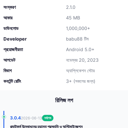
সংস্করণ
2.1.0
আকার
45 MB
ডাউনলোড
1,000,000+
Developer
babu88 টিম
প্রয়োজনীয়তা
Android 5.0+
আপডেট
নভেম্বর 20, 2023
বিভাগ
অ্যাপ্লিকেশন স্টোর
কনটেন্ট রেটিং
3+ (সকলের জন্য)
রিলিজ লগ
3.0.4
2026-06-13
সর্বশেষ
প্ল্যাটফর্ম উদ্বোধনের চূড়ান্ত প্রস্তুতি ও অপ্টিমাইজেশন