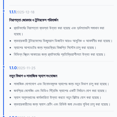
1.1.1
2025-12-18
নিরাপত্তা জোরদার ও ইন্টারফেস পরিমার্জন
প্ল্যাটফর্মের নিরাপত্তা ব্যবস্থা উন্নত করা হয়েছে এবং দুর্বলতাগুলি সমাধান করা
হয়েছে।
ব্যবহারকারী ইন্টারফেসের ভিজ্যুয়াল ডিজাইন আরও আধুনিক ও আকর্ষণীয় করা হয়েছে।
অ্যাপের আপডেটের জন্য স্বয়ংক্রিয় বিজ্ঞপ্তি সিস্টেম চালু করা হয়েছে।
বিভিন্ন স্ক্রিন আকারের জন্য প্ল্যাটফর্মের প্রতিক্রিয়াশীলতা উন্নত করা হয়েছে।
1.1.0
2025-11-25
নতুন বিভাগ ও সামাজিক অ্যাপ সংযোজন
সামাজিক যোগাযোগ এবং বিনোদনমূলক অ্যাপের জন্য নতুন বিভাগ চালু করা হয়েছে।
জনপ্রিয় মেসেজিং এবং ভিডিও স্ট্রিমিং অ্যাপের একটি নির্বাচন যোগ করা হয়েছে।
অ্যাপ অনুসন্ধানের কার্যকারিতা উন্নত করতে নতুন ফিল্টার যোগ করা হয়েছে।
ব্যবহারকারীদের জন্য অ্যাপ রেটিং এবং রিভিউ জমা দেওয়ার সুবিধা চালু করা হয়েছে।