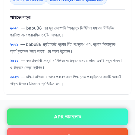
আমাদের যাত্রা
২০২০
— babu88-এর মূল কোম্পানি 'অগ্রদূত ডিজিটাল সমাধান লিমিটেড'
প্রতিষ্ঠা এবং প্রাথমিক তহবিল সংগ্রহ।
২০২১
— babu88 প্ল্যাটফর্মের প্রথম বিটা সংস্করণ এবং প্রধান শিক্ষামূলক
অ্যাপ্লিকেশন 'জ্ঞান আলো' এর সফল উন্মোচন।
২০২২
— ব্যবহারকারী সংখ্যা ১ মিলিয়ন অতিক্রম এবং ঢাকাতে একটি নতুন গবেষণা
ও উন্নয়ন কেন্দ্র স্থাপন।
২০২৩
— দক্ষিণ এশিয়ার বাজারে প্রবেশ এবং শিক্ষামূলক প্রযুক্তিতে একটি অগ্রণী
শক্তি হিসেবে নিজেদের প্রতিষ্ঠিত করা।
APK ডাউনলোড