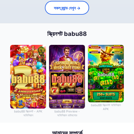
সকল ব্র্যান্ড দেখুন →
স্ক্রিনশট babu88
babu88 স্ক্রিনশট অফিসিয়াল
APK
babu88 Preview -
babu88 স্ক্রিনশট - APK
অফিসিয়াল ডাউনলোড
অফিসিয়াল
আমাদের সম্পর্কে