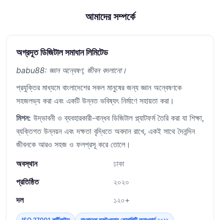
আমাদের সম্পর্কে
অগ্রদূত ডিজিটাল সমাধান লিমিটেড
babu88: জ্ঞান অন্বেষণ, জীবন বদলানো।
প্রযুক্তির মাধ্যমে বাংলাদেশের সকল মানুষের জন্য জ্ঞান অন্বেষণকে
সহজলভ্য করা এবং একটি উন্নত ভবিষ্যৎ নির্মাণে সহায়তা করা।
মিশন:
উদ্ভাবনী ও ব্যবহারকারী-বান্ধব ডিজিটাল প্ল্যাটফর্ম তৈরি করা যা শিক্ষা,
ব্যক্তিগত উন্নয়ন এবং দক্ষতা বৃদ্ধিতে অবদান রাখে, একই সাথে দৈনন্দিন
জীবনকে আরও সহজ ও ফলপ্রসূ করে তোলে।
অবস্থান
ঢাকা
প্রতিষ্ঠিত
২০২০
দল
১২০+
ISO 27001 সার্টিফাইড
বাংলাদেশ সফটওয়্যার কোয়ালিটি অ্যাওয়ার্ড ২০২১