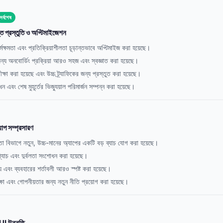
সর্বশেষ
ান্ত প্রস্তুতি ও অপ্টিমাইজেশন
 কর্মক্ষমতা এবং প্রতিক্রিয়াশীলতা চূড়ান্তভাবে অপ্টিমাইজ করা হয়েছে।
ন্য অনবোর্ডিং প্রক্রিয়া আরও সহজ এবং স্বজ্ঞাত করা হয়েছে।
ীক্ষা করা হয়েছে এবং উচ্চ ট্র্যাফিকের জন্য প্রস্তুত করা হয়েছে।
এবং শেষ মুহূর্তের ভিজ্যুয়াল পরিমার্জন সম্পন্ন করা হয়েছে।
যাপ সম্প্রসারণ
তা বিভাগে নতুন, উচ্চ-মানের অ্যাপের একটি বড় ব্যাচ যোগ করা হয়েছে।
া প্যাচ এবং দুর্বলতা সংশোধন করা হয়েছে।
্য এবং ব্যবহারের শর্তাবলী আরও স্পষ্ট করা হয়েছে।
ক্ষা এবং গোপনীয়তার জন্য নতুন নীতি প্রয়োগ করা হয়েছে।
UI উন্নতি