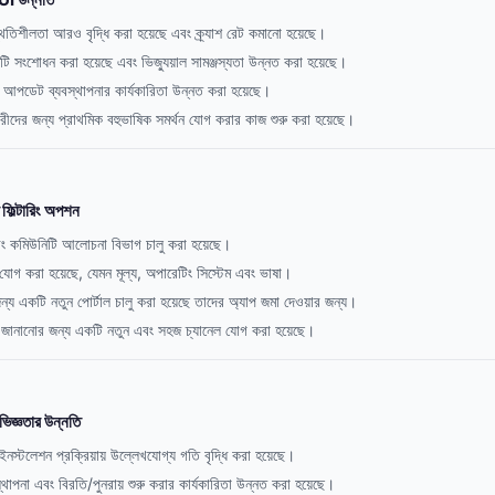
তিশীলতা আরও বৃদ্ধি করা হয়েছে এবং ক্র্যাশ রেট কমানো হয়েছে।
টি সংশোধন করা হয়েছে এবং ভিজ্যুয়াল সামঞ্জস্যতা উন্নত করা হয়েছে।
ং আপডেট ব্যবস্থাপনার কার্যকারিতা উন্নত করা হয়েছে।
ারীদের জন্য প্রাথমিক বহুভাষিক সমর্থন যোগ করার কাজ শুরু করা হয়েছে।
ফিল্টারিং অপশন
বং কমিউনিটি আলোচনা বিভাগ চালু করা হয়েছে।
যোগ করা হয়েছে, যেমন মূল্য, অপারেটিং সিস্টেম এবং ভাষা।
্য একটি নতুন পোর্টাল চালু করা হয়েছে তাদের অ্যাপ জমা দেওয়ার জন্য।
রিয়া জানানোর জন্য একটি নতুন এবং সহজ চ্যানেল যোগ করা হয়েছে।
িজ্ঞতার উন্নতি
স্টলেশন প্রক্রিয়ায় উল্লেখযোগ্য গতি বৃদ্ধি করা হয়েছে।
াপনা এবং বিরতি/পুনরায় শুরু করার কার্যকারিতা উন্নত করা হয়েছে।