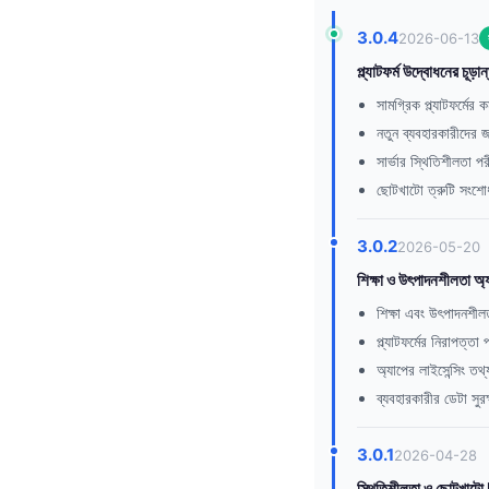
3.0.4
2026-06-13
প্ল্যাটফর্ম উদ্বোধনের চূড়
সামগ্রিক প্ল্যাটফর্মের
নতুন ব্যবহারকারীদের জ
সার্ভার স্থিতিশীলতা পর
ছোটখাটো ত্রুটি সংশোধন 
3.0.2
2026-05-20
শিক্ষা ও উৎপাদনশীলতা অ্
শিক্ষা এবং উৎপাদনশীল
প্ল্যাটফর্মের নিরাপত্ত
অ্যাপের লাইসেন্সিং তথ
ব্যবহারকারীর ডেটা সুর
3.0.1
2026-04-28
স্থিতিশীলতা ও ছোটখাটো 