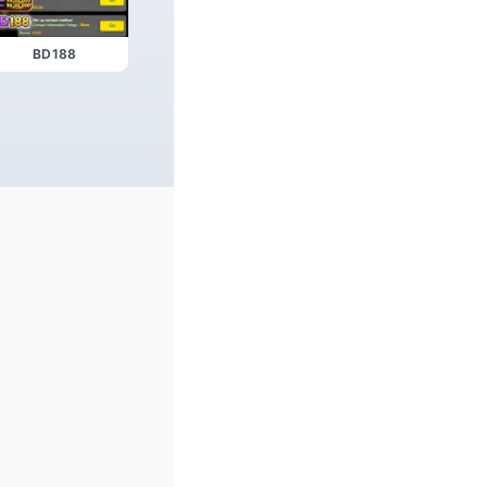
BD188