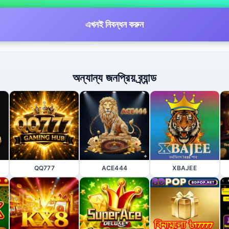
এখনই নিবন্ধন করুন
অন্যান্য জনপ্রিয় ব্র্যান্ড
QQ777
ACE444
XBAJEE