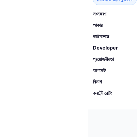
সংস্করণ
আকার
ডাউনলোড
Developer
প্রয়োজনীয়তা
আপডেট
বিভাগ
কনটেন্ট রেটিং