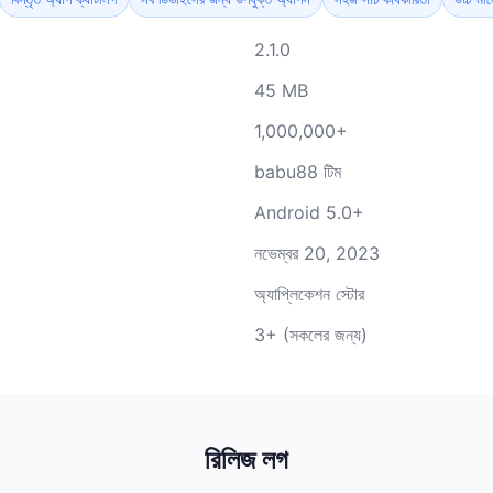
2.1.0
45 MB
1,000,000+
babu88 টিম
Android 5.0+
নভেম্বর 20, 2023
অ্যাপ্লিকেশন স্টোর
3+ (সকলের জন্য)
রিলিজ লগ