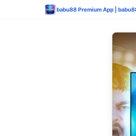
babu88 Premium App | babu88 