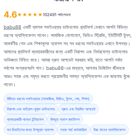
4.6
★
★
★
★
★
102491 পর্যালোচনা
babu88
একটি ব্যাপক সফটওয়্যার ডাউনলোড প্ল্যাটফর্ম যেখানে আপনি বিভিন্ন
ধরণের অ্যাপ্লিকেশন পাবেন। সামাজিক যোগাযোগ, ভিডিও স্ট্রিমিং, ইউটিলিটি টুলস,
আকর্ষণীয় গেম এবং শিক্ষামূলক অ্যাপস সহ সব ধরনের সফটওয়্যার এখানে উপলব্ধ।
আমাদের প্ল্যাটফর্ম ব্যবহারকারীদের জন্য একটি নিরাপদ এবং নির্ভরযোগ্য ডাউনলোড
অভিজ্ঞতা নিশ্চিত করে। আমরা দ্রুত আপডেট সরবরাহ করি, যাতে আপনি সর্বদা
সর্বশেষ সংস্করণগুলি পান। babu88-এর মাধ্যমে, আপনার ডিজিটাল জীবনকে
আরও সহজ এবং সমৃদ্ধ করতে প্রয়োজনীয় সমস্ত অ্যাপ্লিকেশন এক জায়গায় খুঁজে
পাবেন।
বিভিন্ন ধরণের সফটওয়্যার (সামাজিক, ভিডিও, টুলস, গেম, শিক্ষা)
নিরাপদ এবং ভাইরাস-মুক্ত ডাউনলোড
দ্রুত এবং নিয়মিত আপডেট
ব্যবহারকারী-বান্ধব ইন্টারফেস
বিস্তৃত অ্যাপ ক্যাটালগ
সব ডিভাইসের জন্য উপযুক্ত অ্যাপস
সহজ সার্চ কার্যকারিতা
উচ্চ মানের অ্যাপ্লিকেশন