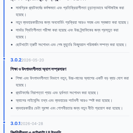
সামগ্রিক প্ল্যাটফর্মের কর্মক্ষমতা এবং প্রতিক্রিয়াশীলতা চূড়ান্তভাবে অপ্টিমাইজ করা
হয়েছে।
নতুন ব্যবহারকারীদের জন্য অনবোর্ডিং প্রক্রিয়া আরও সহজ এবং স্বজ্ঞাত করা হয়েছে।
সার্ভার স্থিতিশীলতা পরীক্ষা করা হয়েছে এবং উচ্চ ট্র্যাফিকের জন্য প্রস্তুত করা
হয়েছে।
ছোটখাটো ত্রুটি সংশোধন এবং শেষ মুহূর্তের ভিজ্যুয়াল পরিমার্জন সম্পন্ন করা হয়েছে।
3.0.2
2026-05-20
শিক্ষা ও উৎপাদনশীলতা অ্যাপ সম্প্রসারণ
শিক্ষা এবং উৎপাদনশীলতা বিভাগে নতুন, উচ্চ-মানের অ্যাপের একটি বড় ব্যাচ যোগ করা
হয়েছে।
প্ল্যাটফর্মের নিরাপত্তা প্যাচ এবং দুর্বলতা সংশোধন করা হয়েছে।
অ্যাপের লাইসেন্সিং তথ্য এবং ব্যবহারের শর্তাবলী আরও স্পষ্ট করা হয়েছে।
ব্যবহারকারীর ডেটা সুরক্ষা এবং গোপনীয়তার জন্য নতুন নীতি প্রয়োগ করা হয়েছে।
3.0.1
2026-04-28
স্থিতিশীলতা ও ছোটখাটো UI উন্নতি