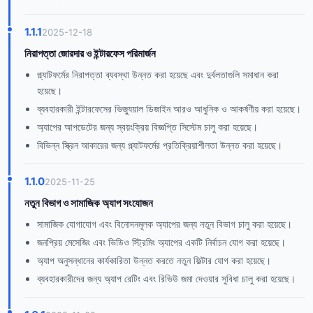
1.1.1
2025-12-18
নিরাপত্তা জোরদার ও ইন্টারফেস পরিমার্জন
প্ল্যাটফর্মের নিরাপত্তা ব্যবস্থা উন্নত করা হয়েছে এবং দুর্বলতাগুলি সমাধান করা
হয়েছে।
ব্যবহারকারী ইন্টারফেসের ভিজ্যুয়াল ডিজাইন আরও আধুনিক ও আকর্ষণীয় করা হয়েছে।
অ্যাপের আপডেটের জন্য স্বয়ংক্রিয় বিজ্ঞপ্তি সিস্টেম চালু করা হয়েছে।
বিভিন্ন স্ক্রিন আকারের জন্য প্ল্যাটফর্মের প্রতিক্রিয়াশীলতা উন্নত করা হয়েছে।
1.1.0
2025-11-25
নতুন বিভাগ ও সামাজিক অ্যাপ সংযোজন
সামাজিক যোগাযোগ এবং বিনোদনমূলক অ্যাপের জন্য নতুন বিভাগ চালু করা হয়েছে।
জনপ্রিয় মেসেজিং এবং ভিডিও স্ট্রিমিং অ্যাপের একটি নির্বাচন যোগ করা হয়েছে।
অ্যাপ অনুসন্ধানের কার্যকারিতা উন্নত করতে নতুন ফিল্টার যোগ করা হয়েছে।
ব্যবহারকারীদের জন্য অ্যাপ রেটিং এবং রিভিউ জমা দেওয়ার সুবিধা চালু করা হয়েছে।