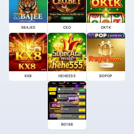
XBAJEE
CEO
OKTK
KX8
HEHE555
BDPOP
BD188