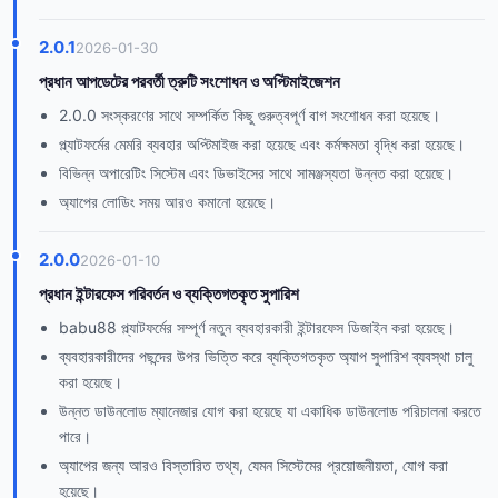
2.0.1
2026-01-30
প্রধান আপডেটের পরবর্তী ত্রুটি সংশোধন ও অপ্টিমাইজেশন
2.0.0 সংস্করণের সাথে সম্পর্কিত কিছু গুরুত্বপূর্ণ বাগ সংশোধন করা হয়েছে।
প্ল্যাটফর্মের মেমরি ব্যবহার অপ্টিমাইজ করা হয়েছে এবং কর্মক্ষমতা বৃদ্ধি করা হয়েছে।
বিভিন্ন অপারেটিং সিস্টেম এবং ডিভাইসের সাথে সামঞ্জস্যতা উন্নত করা হয়েছে।
অ্যাপের লোডিং সময় আরও কমানো হয়েছে।
2.0.0
2026-01-10
প্রধান ইন্টারফেস পরিবর্তন ও ব্যক্তিগতকৃত সুপারিশ
babu88 প্ল্যাটফর্মের সম্পূর্ণ নতুন ব্যবহারকারী ইন্টারফেস ডিজাইন করা হয়েছে।
ব্যবহারকারীদের পছন্দের উপর ভিত্তি করে ব্যক্তিগতকৃত অ্যাপ সুপারিশ ব্যবস্থা চালু
করা হয়েছে।
উন্নত ডাউনলোড ম্যানেজার যোগ করা হয়েছে যা একাধিক ডাউনলোড পরিচালনা করতে
পারে।
অ্যাপের জন্য আরও বিস্তারিত তথ্য, যেমন সিস্টেমের প্রয়োজনীয়তা, যোগ করা
হয়েছে।