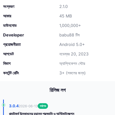
সংস্করণ
2.1.0
আকার
45 MB
ডাউনলোড
1,000,000+
Developer
babu88 টিম
প্রয়োজনীয়তা
Android 5.0+
আপডেট
নভেম্বর 20, 2023
বিভাগ
অ্যাপ্লিকেশন স্টোর
কনটেন্ট রেটিং
3+ (সকলের জন্য)
রিলিজ লগ
3.0.4
2026-06-13
সর্বশেষ
প্ল্যাটফর্ম উদ্বোধনের চূড়ান্ত প্রস্তুতি ও অপ্টিমাইজেশন