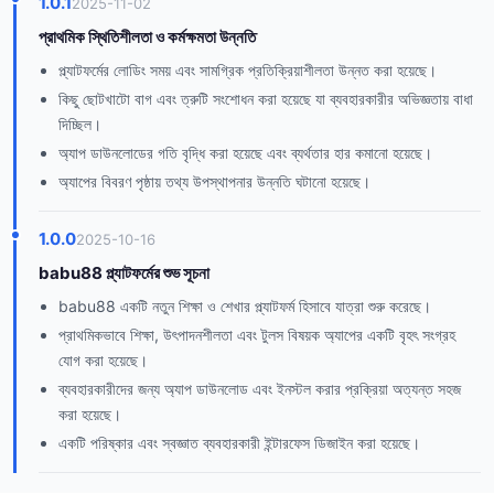
1.0.1
2025-11-02
প্রাথমিক স্থিতিশীলতা ও কর্মক্ষমতা উন্নতি
প্ল্যাটফর্মের লোডিং সময় এবং সামগ্রিক প্রতিক্রিয়াশীলতা উন্নত করা হয়েছে।
কিছু ছোটখাটো বাগ এবং ত্রুটি সংশোধন করা হয়েছে যা ব্যবহারকারীর অভিজ্ঞতায় বাধা
দিচ্ছিল।
অ্যাপ ডাউনলোডের গতি বৃদ্ধি করা হয়েছে এবং ব্যর্থতার হার কমানো হয়েছে।
অ্যাপের বিবরণ পৃষ্ঠায় তথ্য উপস্থাপনার উন্নতি ঘটানো হয়েছে।
1.0.0
2025-10-16
babu88 প্ল্যাটফর্মের শুভ সূচনা
babu88 একটি নতুন শিক্ষা ও শেখার প্ল্যাটফর্ম হিসাবে যাত্রা শুরু করেছে।
প্রাথমিকভাবে শিক্ষা, উৎপাদনশীলতা এবং টুলস বিষয়ক অ্যাপের একটি বৃহৎ সংগ্রহ
যোগ করা হয়েছে।
ব্যবহারকারীদের জন্য অ্যাপ ডাউনলোড এবং ইনস্টল করার প্রক্রিয়া অত্যন্ত সহজ
করা হয়েছে।
একটি পরিষ্কার এবং স্বজ্ঞাত ব্যবহারকারী ইন্টারফেস ডিজাইন করা হয়েছে।