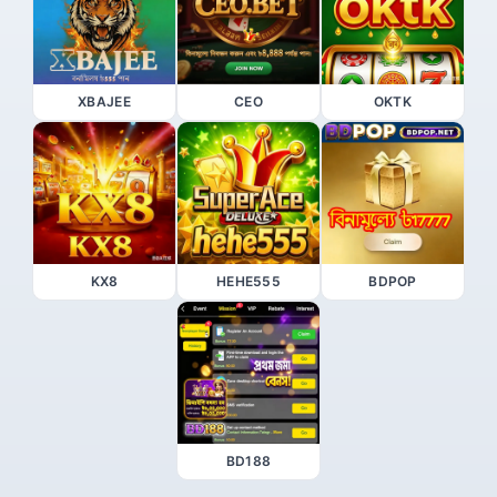
XBAJEE
CEO
OKTK
KX8
HEHE555
BDPOP
BD188