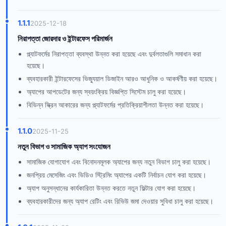
1.1.1
2025-12-18
নিরাপত্তা জোরদার ও ইন্টারফেস পরিমার্জন
প্ল্যাটফর্মের নিরাপত্তা ব্যবস্থা উন্নত করা হয়েছে এবং দুর্বলতাগুলি সমাধান করা
হয়েছে।
ব্যবহারকারী ইন্টারফেসের ভিজ্যুয়াল ডিজাইন আরও আধুনিক ও আকর্ষণীয় করা হয়েছে।
অ্যাপের আপডেটের জন্য স্বয়ংক্রিয় বিজ্ঞপ্তি সিস্টেম চালু করা হয়েছে।
বিভিন্ন স্ক্রিন আকারের জন্য প্ল্যাটফর্মের প্রতিক্রিয়াশীলতা উন্নত করা হয়েছে।
1.1.0
2025-11-25
নতুন বিভাগ ও সামাজিক অ্যাপ সংযোজন
সামাজিক যোগাযোগ এবং বিনোদনমূলক অ্যাপের জন্য নতুন বিভাগ চালু করা হয়েছে।
জনপ্রিয় মেসেজিং এবং ভিডিও স্ট্রিমিং অ্যাপের একটি নির্বাচন যোগ করা হয়েছে।
অ্যাপ অনুসন্ধানের কার্যকারিতা উন্নত করতে নতুন ফিল্টার যোগ করা হয়েছে।
ব্যবহারকারীদের জন্য অ্যাপ রেটিং এবং রিভিউ জমা দেওয়ার সুবিধা চালু করা হয়েছে।