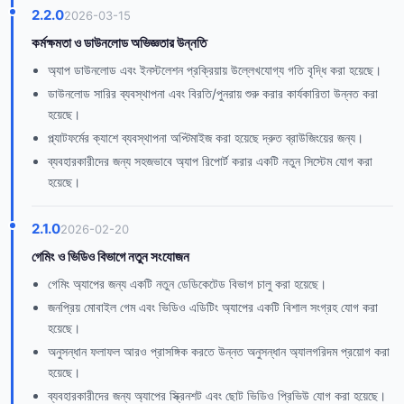
2.2.0
2026-03-15
কর্মক্ষমতা ও ডাউনলোড অভিজ্ঞতার উন্নতি
অ্যাপ ডাউনলোড এবং ইনস্টলেশন প্রক্রিয়ায় উল্লেখযোগ্য গতি বৃদ্ধি করা হয়েছে।
ডাউনলোড সারির ব্যবস্থাপনা এবং বিরতি/পুনরায় শুরু করার কার্যকারিতা উন্নত করা
হয়েছে।
প্ল্যাটফর্মের ক্যাশে ব্যবস্থাপনা অপ্টিমাইজ করা হয়েছে দ্রুত ব্রাউজিংয়ের জন্য।
ব্যবহারকারীদের জন্য সহজভাবে অ্যাপ রিপোর্ট করার একটি নতুন সিস্টেম যোগ করা
হয়েছে।
2.1.0
2026-02-20
গেমিং ও ভিডিও বিভাগে নতুন সংযোজন
গেমিং অ্যাপের জন্য একটি নতুন ডেডিকেটেড বিভাগ চালু করা হয়েছে।
জনপ্রিয় মোবাইল গেম এবং ভিডিও এডিটিং অ্যাপের একটি বিশাল সংগ্রহ যোগ করা
হয়েছে।
অনুসন্ধান ফলাফল আরও প্রাসঙ্গিক করতে উন্নত অনুসন্ধান অ্যালগরিদম প্রয়োগ করা
হয়েছে।
ব্যবহারকারীদের জন্য অ্যাপের স্ক্রিনশট এবং ছোট ভিডিও প্রিভিউ যোগ করা হয়েছে।