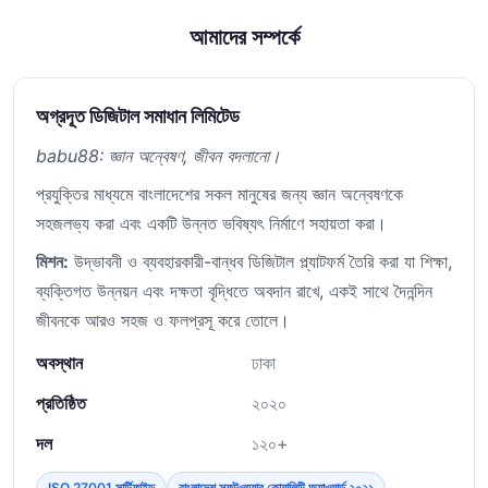
আমাদের সম্পর্কে
অগ্রদূত ডিজিটাল সমাধান লিমিটেড
babu88: জ্ঞান অন্বেষণ, জীবন বদলানো।
প্রযুক্তির মাধ্যমে বাংলাদেশের সকল মানুষের জন্য জ্ঞান অন্বেষণকে
সহজলভ্য করা এবং একটি উন্নত ভবিষ্যৎ নির্মাণে সহায়তা করা।
মিশন:
উদ্ভাবনী ও ব্যবহারকারী-বান্ধব ডিজিটাল প্ল্যাটফর্ম তৈরি করা যা শিক্ষা,
ব্যক্তিগত উন্নয়ন এবং দক্ষতা বৃদ্ধিতে অবদান রাখে, একই সাথে দৈনন্দিন
জীবনকে আরও সহজ ও ফলপ্রসূ করে তোলে।
অবস্থান
ঢাকা
প্রতিষ্ঠিত
২০২০
দল
১২০+
ISO 27001 সার্টিফাইড
বাংলাদেশ সফটওয়্যার কোয়ালিটি অ্যাওয়ার্ড ২০২১