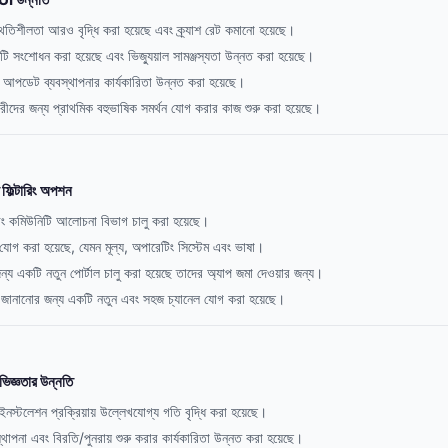
তিশীলতা আরও বৃদ্ধি করা হয়েছে এবং ক্র্যাশ রেট কমানো হয়েছে।
টি সংশোধন করা হয়েছে এবং ভিজ্যুয়াল সামঞ্জস্যতা উন্নত করা হয়েছে।
ং আপডেট ব্যবস্থাপনার কার্যকারিতা উন্নত করা হয়েছে।
ারীদের জন্য প্রাথমিক বহুভাষিক সমর্থন যোগ করার কাজ শুরু করা হয়েছে।
ফিল্টারিং অপশন
বং কমিউনিটি আলোচনা বিভাগ চালু করা হয়েছে।
যোগ করা হয়েছে, যেমন মূল্য, অপারেটিং সিস্টেম এবং ভাষা।
্য একটি নতুন পোর্টাল চালু করা হয়েছে তাদের অ্যাপ জমা দেওয়ার জন্য।
রিয়া জানানোর জন্য একটি নতুন এবং সহজ চ্যানেল যোগ করা হয়েছে।
িজ্ঞতার উন্নতি
স্টলেশন প্রক্রিয়ায় উল্লেখযোগ্য গতি বৃদ্ধি করা হয়েছে।
াপনা এবং বিরতি/পুনরায় শুরু করার কার্যকারিতা উন্নত করা হয়েছে।