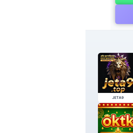
JETA9