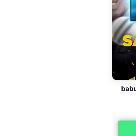
babu8