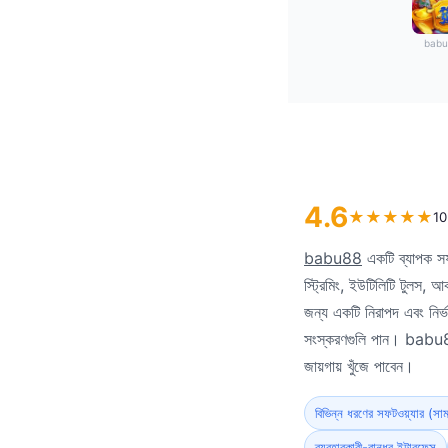
babu8
4.6
★
★
★
★
★
10
babu88
একটি ব্যাপক সফ
স্ট্রিমিং, ইউটিলিটি টুলস, 
জন্য একটি নিরাপদ এবং নির
সংস্করণগুলি পান। babu88
জায়গায় খুঁজে পাবেন।
বিভিন্ন ধরণের সফটওয়্যার (সাম
ব্যবহারকারী-বান্ধব ইন্টারফেস