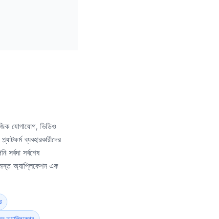
মাজিক যোগাযোগ, ভিডিও
্যাটফর্ম ব্যবহারকারীদের
সর্বদা সর্বশেষ
মস্ত অ্যাপ্লিকেশন এক
ট
নের অ্যাপ্লিকেশন