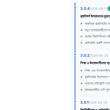
3.0.4
2026-06-13
প্ল্যাটফর্ম উদ্বোধনের চূড়
সামগ্রিক প্ল্যাটফর্মের
নতুন ব্যবহারকারীদের জ
সার্ভার স্থিতিশীলতা পর
ছোটখাটো ত্রুটি সংশোধন 
3.0.2
2026-05-20
শিক্ষা ও উৎপাদনশীলতা অ্
শিক্ষা এবং উৎপাদনশীল
প্ল্যাটফর্মের নিরাপত্ত
অ্যাপের লাইসেন্সিং তথ
ব্যবহারকারীর ডেটা সুর
3.0.1
2026-04-28
স্থিতিশীলতা ও ছোটখাটো 