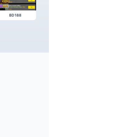
BD188