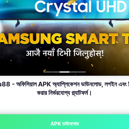
8 - অফিসিয়াল APK অ্যাপ্লিকেশন ডাউনলোড, লগইন এবং ন
করার নির্ভরযোগ্য প্ল্যাটফর্ম।
APK ডাউনলোড