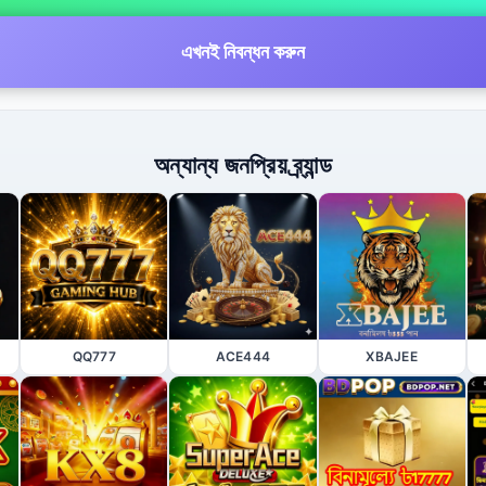
এখনই নিবন্ধন করুন
অন্যান্য জনপ্রিয় ব্র্যান্ড
QQ777
ACE444
XBAJEE