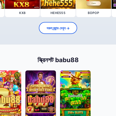
KX8
HEHE555
BDPOP
সকল ব্র্যান্ড দেখুন →
স্ক্রিনশট babu88