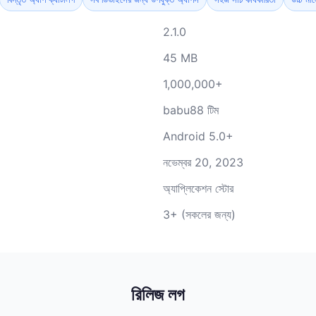
2.1.0
45 MB
1,000,000+
babu88 টিম
Android 5.0+
নভেম্বর 20, 2023
অ্যাপ্লিকেশন স্টোর
3+ (সকলের জন্য)
রিলিজ লগ