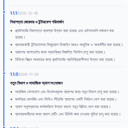
1.1.1
2025-12-18
নিরাপত্তা জোরদার ও ইন্টারফেস পরিমার্জন
প্ল্যাটফর্মের নিরাপত্তা ব্যবস্থা উন্নত করা হয়েছে এবং দুর্বলতাগুলি সমাধান করা
হয়েছে।
ব্যবহারকারী ইন্টারফেসের ভিজ্যুয়াল ডিজাইন আরও আধুনিক ও আকর্ষণীয় করা হয়েছে।
অ্যাপের আপডেটের জন্য স্বয়ংক্রিয় বিজ্ঞপ্তি সিস্টেম চালু করা হয়েছে।
বিভিন্ন স্ক্রিন আকারের জন্য প্ল্যাটফর্মের প্রতিক্রিয়াশীলতা উন্নত করা হয়েছে।
1.1.0
2025-11-25
নতুন বিভাগ ও সামাজিক অ্যাপ সংযোজন
সামাজিক যোগাযোগ এবং বিনোদনমূলক অ্যাপের জন্য নতুন বিভাগ চালু করা হয়েছে।
জনপ্রিয় মেসেজিং এবং ভিডিও স্ট্রিমিং অ্যাপের একটি নির্বাচন যোগ করা হয়েছে।
অ্যাপ অনুসন্ধানের কার্যকারিতা উন্নত করতে নতুন ফিল্টার যোগ করা হয়েছে।
ব্যবহারকারীদের জন্য অ্যাপ রেটিং এবং রিভিউ জমা দেওয়ার সুবিধা চালু করা হয়েছে।