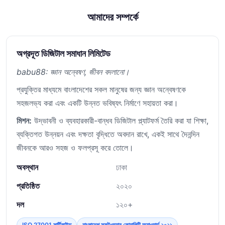
আমাদের সম্পর্কে
অগ্রদূত ডিজিটাল সমাধান লিমিটেড
babu88: জ্ঞান অন্বেষণ, জীবন বদলানো।
প্রযুক্তির মাধ্যমে বাংলাদেশের সকল মানুষের জন্য জ্ঞান অন্বেষণকে
সহজলভ্য করা এবং একটি উন্নত ভবিষ্যৎ নির্মাণে সহায়তা করা।
মিশন:
উদ্ভাবনী ও ব্যবহারকারী-বান্ধব ডিজিটাল প্ল্যাটফর্ম তৈরি করা যা শিক্ষা,
ব্যক্তিগত উন্নয়ন এবং দক্ষতা বৃদ্ধিতে অবদান রাখে, একই সাথে দৈনন্দিন
জীবনকে আরও সহজ ও ফলপ্রসূ করে তোলে।
অবস্থান
ঢাকা
প্রতিষ্ঠিত
২০২০
দল
১২০+
ISO 27001 সার্টিফাইড
বাংলাদেশ সফটওয়্যার কোয়ালিটি অ্যাওয়ার্ড ২০২১