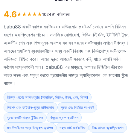
4.6
★
★
★
★
★
102491 পর্যালোচনা
babu88
একটি ব্যাপক সফটওয়্যার ডাউনলোড প্ল্যাটফর্ম যেখানে আপনি বিভিন্ন
ধরণের অ্যাপ্লিকেশন পাবেন। সামাজিক যোগাযোগ, ভিডিও স্ট্রিমিং, ইউটিলিটি টুলস,
আকর্ষণীয় গেম এবং শিক্ষামূলক অ্যাপস সহ সব ধরনের সফটওয়্যার এখানে উপলব্ধ।
আমাদের প্ল্যাটফর্ম ব্যবহারকারীদের জন্য একটি নিরাপদ এবং নির্ভরযোগ্য ডাউনলোড
অভিজ্ঞতা নিশ্চিত করে। আমরা দ্রুত আপডেট সরবরাহ করি, যাতে আপনি সর্বদা
সর্বশেষ সংস্করণগুলি পান। babu88-এর মাধ্যমে, আপনার ডিজিটাল জীবনকে
আরও সহজ এবং সমৃদ্ধ করতে প্রয়োজনীয় সমস্ত অ্যাপ্লিকেশন এক জায়গায় খুঁজে
পাবেন।
বিভিন্ন ধরণের সফটওয়্যার (সামাজিক, ভিডিও, টুলস, গেম, শিক্ষা)
নিরাপদ এবং ভাইরাস-মুক্ত ডাউনলোড
দ্রুত এবং নিয়মিত আপডেট
ব্যবহারকারী-বান্ধব ইন্টারফেস
বিস্তৃত অ্যাপ ক্যাটালগ
সব ডিভাইসের জন্য উপযুক্ত অ্যাপস
সহজ সার্চ কার্যকারিতা
উচ্চ মানের অ্যাপ্লিকেশন