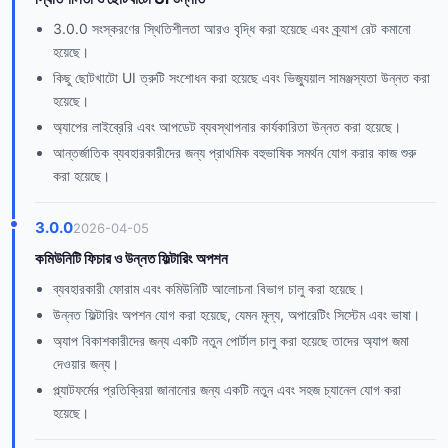
3.0.0 সংস্করণের স্থিতিশীলতা আরও বৃদ্ধি করা হয়েছে এবং ক্র্যাশ রেট কমানো
হয়েছে।
কিছু ছোটখাটো UI ত্রুটি সংশোধন করা হয়েছে এবং ভিজ্যুয়াল সামঞ্জস্যতা উন্নত করা
হয়েছে।
অ্যাপের লাইব্রেরি এবং আপডেট ব্যবস্থাপনার কার্যকারিতা উন্নত করা হয়েছে।
আন্তর্জাতিক ব্যবহারকারীদের জন্য প্রাথমিক বহুভাষিক সমর্থন যোগ করার কাজ শুরু
করা হয়েছে।
3.0.0
2026-04-05
কমিউনিটি ফিচার ও উন্নত ফিল্টারিং অপশন
ব্যবহারকারী ফোরাম এবং কমিউনিটি আলোচনা বিভাগ চালু করা হয়েছে।
উন্নত ফিল্টারিং অপশন যোগ করা হয়েছে, যেমন মূল্য, অপারেটিং সিস্টেম এবং ভাষা।
অ্যাপ বিকাশকারীদের জন্য একটি নতুন পোর্টাল চালু করা হয়েছে তাদের অ্যাপ জমা
দেওয়ার জন্য।
প্ল্যাটফর্মের প্রতিক্রিয়া জানানোর জন্য একটি নতুন এবং সহজ চ্যানেল যোগ করা
হয়েছে।