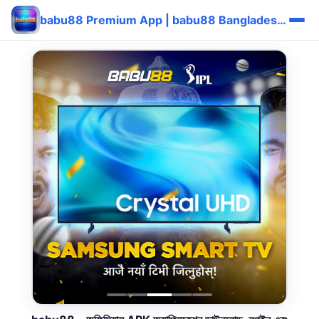
babu88 Premium App | babu88 Bangladeshi বাঙালি Reward Login ⚡