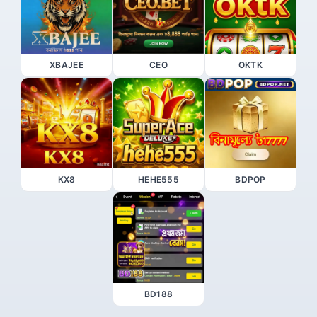
XBAJEE
CEO
OKTK
KX8
HEHE555
BDPOP
BD188