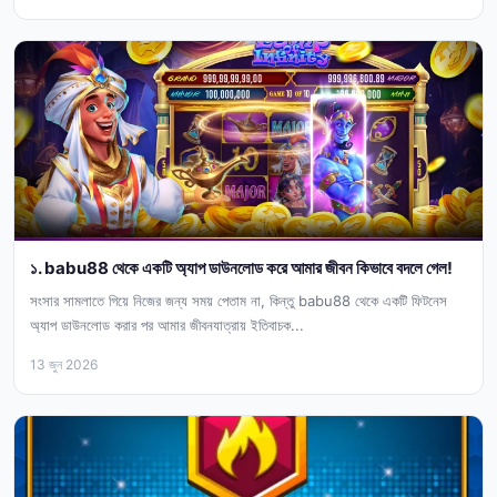
১. babu88 থেকে একটি অ্যাপ ডাউনলোড করে আমার জীবন কিভাবে বদলে গেল!
সংসার সামলাতে গিয়ে নিজের জন্য সময় পেতাম না, কিন্তু babu88 থেকে একটি ফিটনেস
অ্যাপ ডাউনলোড করার পর আমার জীবনযাত্রায় ইতিবাচক...
13 জুন 2026