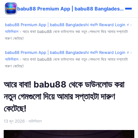
babu88 Premium App | babu88 Bangladeshi বাঙালি Reward Login ⚡
babu88 Premium App | babu88 Bangladeshi বাঙালি Reward Login ⚡
›
অফিসিয়াল
›
আরে বাবা! babu88 থেকে ডাউনলোড করা নতুন গেমগুলো দিয়ে আমার সপ্তাহটা
দারুণ কেটেছে!
babu88 Premium App | babu88 Bangladeshi বাঙালি Reward Login ⚡
›
অফিসিয়াল
›
আরে বাবা! babu88 থেকে ডাউনলোড করা নতুন গেমগুলো দিয়ে আমার সপ্তাহটা
দারুণ কেটেছে!
আরে বাবা! babu88 থেকে ডাউনলোড করা
নতুন গেমগুলো দিয়ে আমার সপ্তাহটা দারুণ
কেটেছে!
13 জুন 2026
· অফিসিয়াল